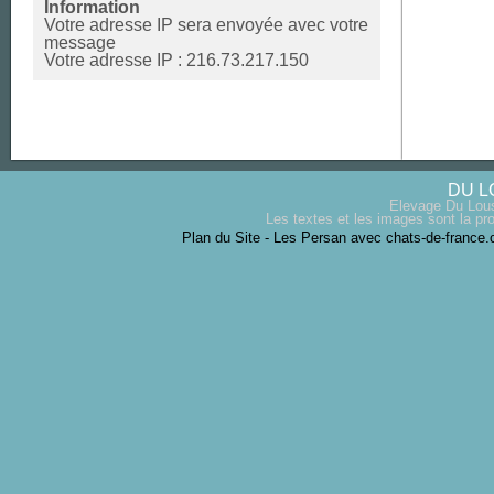
Information
Votre adresse IP sera envoyée avec votre
message
Votre adresse IP : 216.73.217.150
DU L
Elevage Du Lous
Les textes et les images sont la pro
Plan du Site
-
Les Persan avec chats-de-france