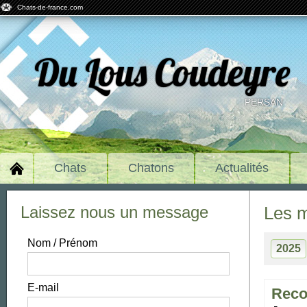
Chats-de-france.com
Du Lous Coudeyre
PERSAN
Chats
Chatons
Actualités
Laissez nous un message
Les
Nom / Prénom
2025
E-mail
rec