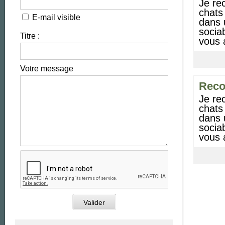
je recommande cette chatterie les yeux fermés. tous les
chats 
E-mail visible
dans u
sociab
Titre :
vous 
Votre message
rec
je recommande cette chatterie les yeux fermés. tous les
chats 
dans u
sociab
vous 