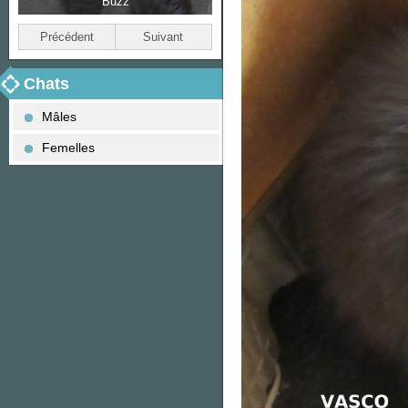
Buzz
Biscotte
Précédent
Suivant
Chats
Mâles
Femelles