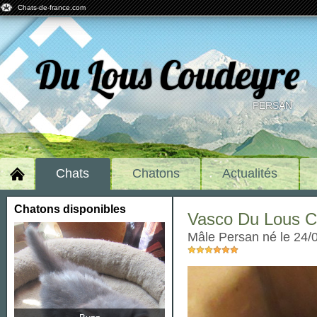
Chats-de-france.com
Du Lous Coudeyre
PERSAN
Chats
Chatons
Actualités
Chatons disponibles
Vasco Du Lous 
mâle Persan né le 24