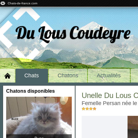
Chats-de-france.com
Du Lous Coudeyre
PERSAN
Chats
Chatons
Actualités
Chatons disponibles
Unelle Du Lous 
femelle Persan née l