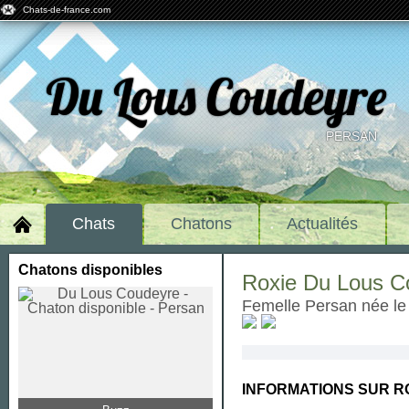
Chats-de-france.com
Du Lous Coudeyre
PERSAN
Chats
Chatons
Actualités
Chatons disponibles
Roxie Du Lous 
femelle Persan née l
INFORMATIONS SUR R