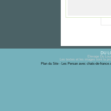
DU L
Elevage Du Lous
Les textes et les images sont la pro
Plan du Site
-
Les Persan avec chats-de-france